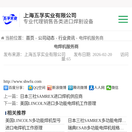
上海五孚实业有限公司
专业代理销售各类进口焊割设备
焊机
当前位置：
首页
›
公司动态
›
行业资讯
› 电焊机服务商
电焊机服务商
切割机
发布来源：上海五孚实业有限公司 发布日期: 2026-02-20 访问
量:65
焊割耗材
小池划线嘴
http://www.shwfu.com
百度分享：
QQ空间
新浪微博
腾讯微博
人人网
微信
气体混合配比器
上一篇：
日本三社SAMREX进口焊机供应商
下一篇：
美国LINCOLN进口多功能电焊机工作原理
海宝Hypertherm
相关推荐
美国LINCOLN多功能焊机型号
日本三社SAMREX多功能电焊机功率
减压阀
进口电焊机工作原理
瑞典ESAB多功能电焊机规格型号