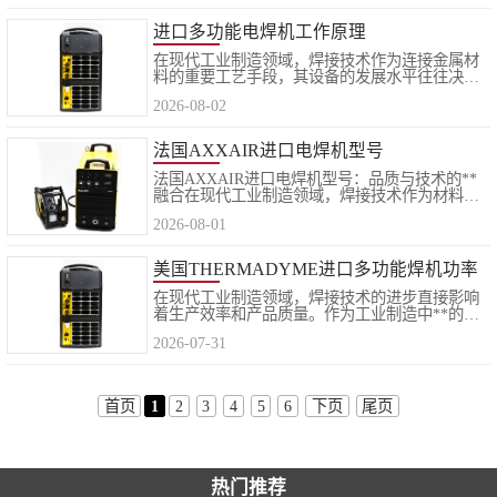
限公司长期致力于引入国际领先的..
进口多功能电焊机工作原理
在现代工业制造领域，焊接技术作为连接金属材
料的重要工艺手段，其设备的发展水平往往决定
着产品质量与生产效率。随着制造业升级步伐的
2026-08-02
加快，进口多功能电焊机凭借其卓越的性能、稳
定的工作状态以及广泛的适用性，..
法国AXXAIR进口电焊机型号
法国AXXAIR进口电焊机型号：品质与技术的**
融合在现代工业制造领域，焊接技术作为材料连
接的核心工艺，其设备的选择直接影响着生产效
2026-08-01
率和产品质量。上海五孚实业有限公司，作为一
家专注于代理销售进口焊割设备的专..
美国THERMADYME进口多功能焊机功率
在现代工业制造领域，焊接技术的进步直接影响
着生产效率和产品质量。作为工业制造中**的关
键环节，焊接设备的性能参数往往决定了工艺实
2026-07-31
现的可行性和经济性。而在众多焊接设备品牌
中，美国THERMADYME以其卓越的功率..
首页
1
2
3
4
5
6
下页
尾页
热门推荐