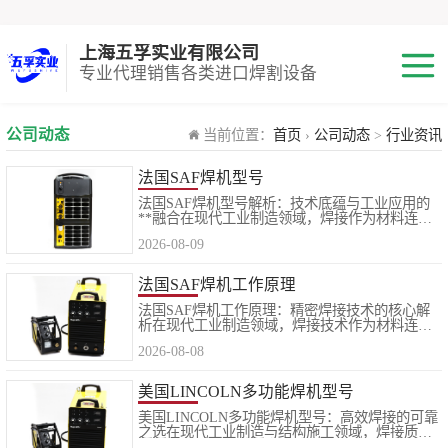
上海五孚实业有限公司
专业代理销售各类进口焊割设备
焊机
公司动态
当前位置：
首页
›
公司动态
>
行业资讯
切割机
法国SAF焊机型号
法国SAF焊机型号解析：技术底蕴与工业应用的
**融合在现代工业制造领域，焊接作为材料连接
焊割耗材
的核心工艺，其设备的选择直接关系到工程品质
2026-08-09
与生产效率。法国SAF公司，作为全球焊接技术
领域的知名品牌，凭借其深厚的制造..
小池划线嘴
法国SAF焊机工作原理
法国SAF焊机工作原理：精密焊接技术的核心解
气体混合配比器
析在现代工业制造领域，焊接技术作为材料连接
的关键工艺，其质量直接决定了结构件的安全性
2026-08-08
与使用寿命。作为全球焊接设备领域的知名品
海宝Hypertherm
牌，法国SAF焊机凭借其稳定的性能与..
美国LINCOLN多功能焊机型号
美国LINCOLN多功能焊机型号：高效焊接的可靠
减压阀
之选在现代工业制造与结构施工领域，焊接质量
直接关系到产品的安全性与使用寿命。随着材料