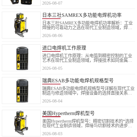
2026-08-07
科学的进步和工艺要求的提升，传统单一功能的
伊萨ESAB焊条
焊接设备已难以满足复杂工况的需求..
日本三社SAMREX多功能电焊机功率
面罩
日本三社SAMREX多功能电焊机功率解析：工业
焊接的可靠动力之选在现代工业制造领域，焊接
作为一项基础而关键的工艺，其设备的选择直接
2026-08-06
影响着生产效率与成品质量。而在众多进口焊割
设备品牌中，日本三社SAMREX凭借其..
进口电焊机工作原理
进口电焊机工作原理：从电弧到精密控制的工业
艺术在现代工业制造领域，焊接技术如同金属的
“缝合术”，而电焊机则是这场精密手术中的核心
2026-08-05
工具。随着全球工业技术的不断融合与进步，进
口电焊机凭借其卓越的稳定性、..
瑞典ESAB多功能电焊机规格型号
瑞典ESAB多功能电焊机规格型号详解在现代工业
制造与修造领域中，焊接设备的选择直接关系到
生产效率与成品质量。作为全球焊接技术领域的
2026-08-04
知名品牌，瑞典ESAB凭借其卓越的产品性能与稳
定的工艺表现，长期以来获得了众..
美国Hypertherm焊机型号
美国Hypertherm焊机型号：精密切割技术的*选择
在现代工业制造领域，焊接与切割技术的进步直
接影响着生产效率与产品质量。作为一家专注于
2026-08-03
代理销售进口焊割设备的企业，上海五孚实业有