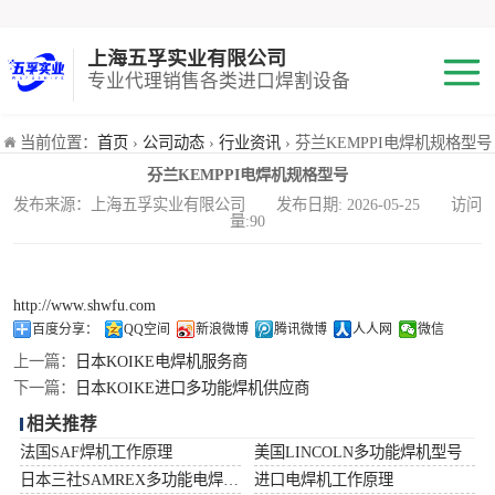
上海五孚实业有限公司
专业代理销售各类进口焊割设备
焊机
当前位置：
首页
›
公司动态
›
行业资讯
› 芬兰KEMPPI电焊机规格型号
芬兰KEMPPI电焊机规格型号
切割机
发布来源：上海五孚实业有限公司 发布日期: 2026-05-25 访问
量:90
焊割耗材
小池划线嘴
http://www.shwfu.com
百度分享：
QQ空间
新浪微博
腾讯微博
人人网
微信
气体混合配比器
上一篇：
日本KOIKE电焊机服务商
下一篇：
日本KOIKE进口多功能焊机供应商
海宝Hypertherm
相关推荐
法国SAF焊机工作原理
美国LINCOLN多功能焊机型号
减压阀
日本三社SAMREX多功能电焊机功率
进口电焊机工作原理