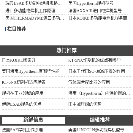
瑞典ESAB多功能电焊机规格型号
美国Hypertherm焊机型号
伊萨ESAB焊条
进口多功能电焊机工作原理
法国AXXAIR进口电焊机型号
美国THERMADYME进口多功能焊机功率
日本KOIKE多功能电焊机服务商
面罩
栏目推荐
热门推荐
日本KOIKE哪家好
KT-5NX切割机的优点有哪些
美国海宝Hypertherm有哪些性能
日本千代田SO-30减压阀的作用
KT-5NX切割机适应场景
气体混合配比器的应用
焊机在工业领域的应用
海宝（Hypertherm）内保护帽的作用
伊萨ESAB焊条的优点
田中减压阀的优势
新鲜信息
编辑推荐
法国SAF焊机工作原理
美国LINCOLN多功能焊机型号