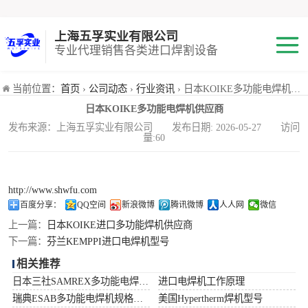
上海五孚实业有限公司
专业代理销售各类进口焊割设备
焊机
当前位置：
首页
›
公司动态
›
行业资讯
› 日本KOIKE多功能电焊机供应商
日本KOIKE多功能电焊机供应商
切割机
发布来源：上海五孚实业有限公司 发布日期: 2026-05-27 访问
量:60
焊割耗材
小池划线嘴
http://www.shwfu.com
百度分享：
QQ空间
新浪微博
腾讯微博
人人网
微信
气体混合配比器
上一篇：
日本KOIKE进口多功能焊机供应商
下一篇：
芬兰KEMPPI进口电焊机型号
海宝Hypertherm
相关推荐
日本三社SAMREX多功能电焊机功率
进口电焊机工作原理
减压阀
瑞典ESAB多功能电焊机规格型号
美国Hypertherm焊机型号