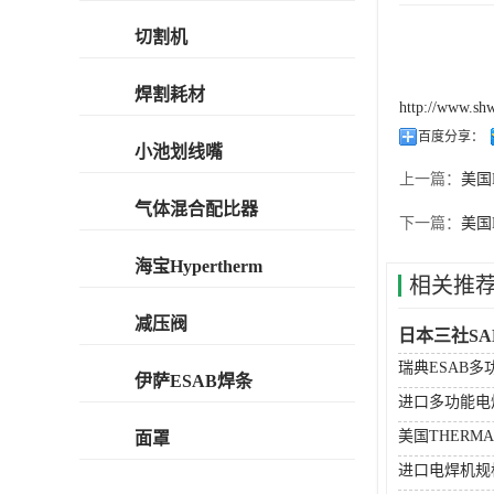
切割机
焊割耗材
http://www.sh
百度分享：
小池划线嘴
上一篇：
美国
气体混合配比器
下一篇：
美国
海宝Hypertherm
相关推
减压阀
日本三社S
瑞典ESAB
伊萨ESAB焊条
进口多功能电
美国THERM
面罩
进口电焊机规