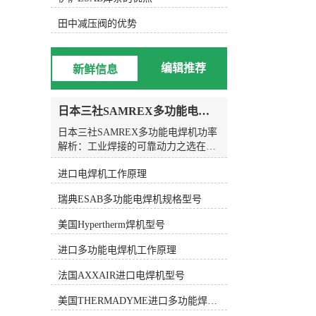
效率。 总的来说，KOIKE小池划
线嘴是一种由日本KOIKE公司生产的
田中减压阀的优势
切割设备配件，具有高精度的切割效
果、耐用性和稳定性。它广泛应用于
金属加工、焊接、造船等行业，用于
编辑推荐
新鲜信息
切割和划线工作。KOIKE小池划线嘴
的特点包括高精度的切割效果、耐用
性和稳定性，易于更换和调整。它的
日本三社SAMREX多功能电焊机功率
应用范围涵盖金属加工、焊接、造船
等领域，能够提高工作效率和精度。
日本三社SAMREX多功能电焊机功率
解析：工业焊接的可靠动力之选在现
代工业制造领域，焊接作为一项基础
进口电焊机工作原理
而关键的工艺，其设备的选择直接影
响着生产效率与成品质量。而在众多
瑞典ESAB多功能电焊机规格型号
进口焊割设备品牌中，日本三社
SAMREX凭借其扎实的制造工艺和稳
美国Hypertherm焊机型号
定的性能表现，一直深受行业用户的
信赖。今天，我们就来深入解析
进口多功能电焊机工作原理
SAMREX多功能电焊机的功率特性，
帮助您更全面地了解这一来自日本的
法国AXXAIR进口电焊机型号
焊接利器。功率：焊接设备的核心指
美国THERMADYME进口多功能焊机功率
标对于任何一台电焊机而言，功率都
是衡量其性能的核心参数之一。功率