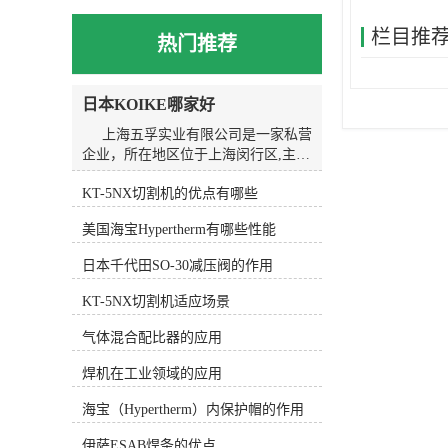
栏目推
热门推荐
日本KOIKE哪家好
上海五孚实业有限公司是一家私营
企业，所在地区位于上海闵行区,主营
产品或服务为焊割设备。我们以诚
KT-5NX切割机的优点有哪些
信、实力和质量获得业界的高度认
可，坚持以客户为核心，“质量到位、
美国海宝Hypertherm有哪些性能
服务*”的经营理念为广大客户提供*的
服务。欢迎各界朋友莅临上海五孚实
日本千代田SO-30减压阀的作用
业有限公司参观、指导和业务洽谈。
KOIKE小池划线嘴的应用广泛。在
KT-5NX切割机适应场景
金属加工行业中，它常用于切割和划
线金属材料，如钢板、铝板、不锈钢
气体混合配比器的应用
等。在焊接行业中，KOIKE小池划线
焊机在工业领域的应用
嘴可以用于焊接前的准备工作，如划
线和切割焊缝。在造船行业中，
海宝（Hypertherm）内保护帽的作用
KOIKE小池划线嘴可以用于划线和切
割船体结构，提高造船工作的精度和
伊萨ESAB焊条的优点