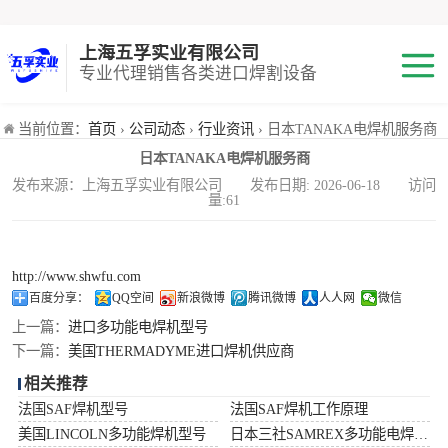
上海五孚实业有限公司
专业代理销售各类进口焊割设备
焊机
当前位置：
首页
›
公司动态
›
行业资讯
› 日本TANAKA电焊机服务商
日本TANAKA电焊机服务商
切割机
发布来源：上海五孚实业有限公司 发布日期: 2026-06-18 访问
量:61
焊割耗材
小池划线嘴
http://www.shwfu.com
百度分享：
QQ空间
新浪微博
腾讯微博
人人网
微信
气体混合配比器
上一篇：
进口多功能电焊机型号
下一篇：
美国THERMADYME进口焊机供应商
海宝Hypertherm
相关推荐
法国SAF焊机型号
法国SAF焊机工作原理
减压阀
美国LINCOLN多功能焊机型号
日本三社SAMREX多功能电焊机功率