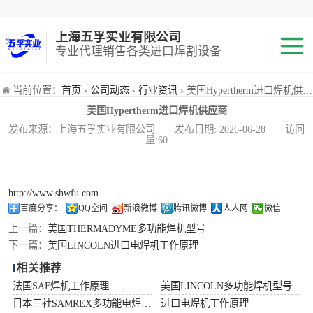
上海五孚实业有限公司
专业代理销售各类进口焊割设备
焊机
当前位置：
首页
›
公司动态
›
行业资讯
› 美国Hypertherm进口焊机供应商
美国Hypertherm进口焊机供应商
切割机
发布来源：上海五孚实业有限公司 发布日期: 2026-06-28 访问
量:60
焊割耗材
小池划线嘴
http://www.shwfu.com
百度分享：
QQ空间
新浪微博
腾讯微博
人人网
微信
气体混合配比器
上一篇：
美国THERMADYME多功能焊机型号
下一篇：
美国LINCOLN进口电焊机工作原理
海宝Hypertherm
相关推荐
法国SAF焊机工作原理
美国LINCOLN多功能焊机型号
减压阀
日本三社SAMREX多功能电焊机功率
进口电焊机工作原理