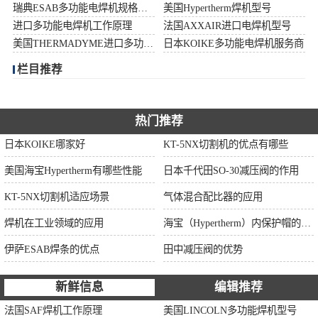
瑞典ESAB多功能电焊机规格型号
美国Hypertherm焊机型号
伊萨ESAB焊条
进口多功能电焊机工作原理
法国AXXAIR进口电焊机型号
美国THERMADYME进口多功能焊机功率
日本KOIKE多功能电焊机服务商
面罩
栏目推荐
热门推荐
日本KOIKE哪家好
KT-5NX切割机的优点有哪些
美国海宝Hypertherm有哪些性能
日本千代田SO-30减压阀的作用
KT-5NX切割机适应场景
气体混合配比器的应用
焊机在工业领域的应用
海宝（Hypertherm）内保护帽的作用
伊萨ESAB焊条的优点
田中减压阀的优势
新鲜信息
编辑推荐
法国SAF焊机工作原理
美国LINCOLN多功能焊机型号