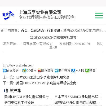
上海五孚实业有限公司
专业代理销售各类进口焊割设备
焊机
当前位置：
首页
›
公司动态
›
行业资讯
› 法国AXXAIR多功能电焊机型号
法国AXXAIR多功能电焊机型号
切割机
发布来源：上海五孚实业有限公司 发布日期: 2026-07-09 访问
量:68
焊割耗材
小池划线嘴
http://www.shwfu.com
百度分享：
QQ空间
新浪微博
腾讯微博
人人网
微信
气体混合配比器
上一篇：
日本KOIKE进口多功能电焊机服务商
下一篇：
美国THERMADYME多功能电焊机供应商
海宝Hypertherm
相关推荐
美国LINCOLN多功能焊机型号
日本三社SAMREX多功能电焊机功率
减压阀
进口电焊机工作原理
瑞典ESAB多功能电焊机规格型号