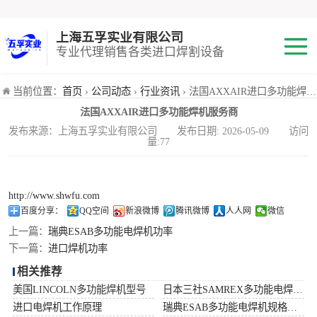
上海五孚实业有限公司
专业代理销售各类进口焊割设备
焊机
当前位置：
首页
›
公司动态
›
行业资讯
› 法国AXXAIR进口多功能焊机服务商
法国AXXAIR进口多功能焊机服务商
切割机
发布来源：上海五孚实业有限公司 发布日期: 2026-05-09 访问
量:77
焊割耗材
小池划线嘴
http://www.shwfu.com
百度分享：
QQ空间
新浪微博
腾讯微博
人人网
微信
气体混合配比器
上一篇：
瑞典ESAB多功能电焊机功率
下一篇：
进口焊机功率
海宝Hypertherm
相关推荐
美国LINCOLN多功能焊机型号
日本三社SAMREX多功能电焊机功率
减压阀
进口电焊机工作原理
瑞典ESAB多功能电焊机规格型号