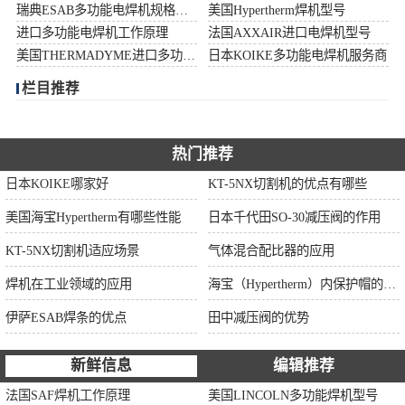
瑞典ESAB多功能电焊机规格型号
美国Hypertherm焊机型号
伊萨ESAB焊条
进口多功能电焊机工作原理
法国AXXAIR进口电焊机型号
美国THERMADYME进口多功能焊机功率
日本KOIKE多功能电焊机服务商
面罩
栏目推荐
热门推荐
日本KOIKE哪家好
KT-5NX切割机的优点有哪些
美国海宝Hypertherm有哪些性能
日本千代田SO-30减压阀的作用
KT-5NX切割机适应场景
气体混合配比器的应用
焊机在工业领域的应用
海宝（Hypertherm）内保护帽的作用
伊萨ESAB焊条的优点
田中减压阀的优势
新鲜信息
编辑推荐
法国SAF焊机工作原理
美国LINCOLN多功能焊机型号