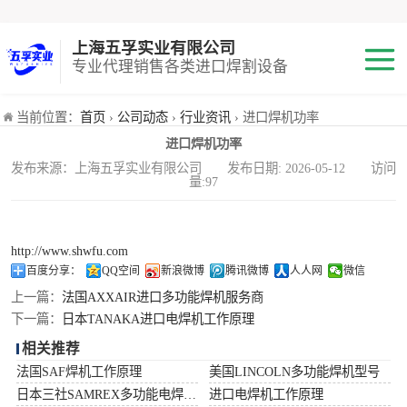
上海五孚实业有限公司
专业代理销售各类进口焊割设备
焊机
当前位置：
首页
›
公司动态
›
行业资讯
› 进口焊机功率
进口焊机功率
切割机
发布来源：上海五孚实业有限公司 发布日期: 2026-05-12 访问
量:97
焊割耗材
小池划线嘴
http://www.shwfu.com
百度分享：
QQ空间
新浪微博
腾讯微博
人人网
微信
气体混合配比器
上一篇：
法国AXXAIR进口多功能焊机服务商
下一篇：
日本TANAKA进口电焊机工作原理
海宝Hypertherm
相关推荐
法国SAF焊机工作原理
美国LINCOLN多功能焊机型号
减压阀
日本三社SAMREX多功能电焊机功率
进口电焊机工作原理