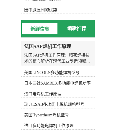
效率。 总的来说，KOIKE小池划
线嘴是一种由日本KOIKE公司生产的
田中减压阀的优势
切割设备配件，具有高精度的切割效
果、耐用性和稳定性。它广泛应用于
金属加工、焊接、造船等行业，用于
编辑推荐
新鲜信息
切割和划线工作。KOIKE小池划线嘴
的特点包括高精度的切割效果、耐用
性和稳定性，易于更换和调整。它的
法国SAF焊机工作原理
应用范围涵盖金属加工、焊接、造船
等领域，能够提高工作效率和精度。
法国SAF焊机工作原理：精密焊接技
术的核心解析在现代工业制造领域，
焊接技术作为材料连接的关键工艺，
美国LINCOLN多功能焊机型号
其质量直接决定了结构件的安全性与
使用寿命。作为全球焊接设备领域的
日本三社SAMREX多功能电焊机功率
知名品牌，法国SAF焊机凭借其稳定
的性能与先进的技术，在船舶制造、
进口电焊机工作原理
管道工程、压力容器及重型机械等行
业中得到了广泛应用。理解SAF焊机
瑞典ESAB多功能电焊机规格型号
的工作原理，不仅有助于操作人员更
好地发挥设备性能，也能为企业在工
美国Hypertherm焊机型号
艺选型与质量控制方面提供科学依
进口多功能电焊机工作原理
据。SAF焊机涵盖多种焊接模式，其
中较具代表性的是熔化极气体保护焊