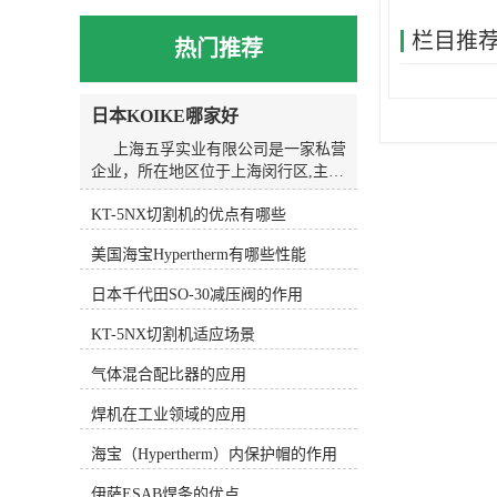
栏目推
热门推荐
日本KOIKE哪家好
上海五孚实业有限公司是一家私营
企业，所在地区位于上海闵行区,主营
产品或服务为焊割设备。我们以诚
KT-5NX切割机的优点有哪些
信、实力和质量获得业界的高度认
可，坚持以客户为核心，“质量到位、
美国海宝Hypertherm有哪些性能
服务*”的经营理念为广大客户提供*的
服务。欢迎各界朋友莅临上海五孚实
日本千代田SO-30减压阀的作用
业有限公司参观、指导和业务洽谈。
KOIKE小池划线嘴的应用广泛。在
KT-5NX切割机适应场景
金属加工行业中，它常用于切割和划
线金属材料，如钢板、铝板、不锈钢
气体混合配比器的应用
等。在焊接行业中，KOIKE小池划线
焊机在工业领域的应用
嘴可以用于焊接前的准备工作，如划
线和切割焊缝。在造船行业中，
海宝（Hypertherm）内保护帽的作用
KOIKE小池划线嘴可以用于划线和切
割船体结构，提高造船工作的精度和
伊萨ESAB焊条的优点