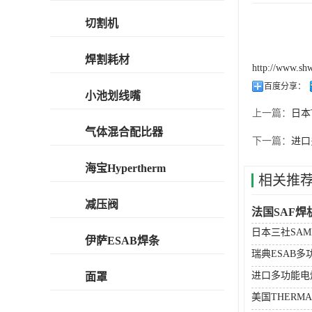
切割机
焊割耗材
http://www.sh
百度分享：
小池划线嘴
上一篇：
日本
气体混合配比器
下一篇：
进口
海宝Hypertherm
相关推
减压阀
法国SAF焊
日本三社SA
伊萨ESAB焊条
瑞典ESAB
进口多功能电
面罩
美国THERM