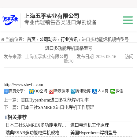
上海五孚实业有限公司
专业代理销售各类进口焊割设备
焊机
当前位置：
首页
›
公司动态
›
行业资讯
› 进口多功能焊机规格型号
进口多功能焊机规格型号
切割机
发布来源：上海五孚实业有限公司 发布日期: 2026-05-16 访问
量:70
焊割耗材
小池划线嘴
http://www.shwfu.com
百度分享：
QQ空间
新浪微博
腾讯微博
人人网
微信
气体混合配比器
上一篇：
美国Hypertherm进口多功能焊机功率
下一篇：
日本三社SAMREX进口电焊机工作原理
海宝Hypertherm
相关推荐
日本三社SAMREX多功能电焊机功率
进口电焊机工作原理
减压阀
瑞典ESAB多功能电焊机规格型号
美国Hypertherm焊机型号