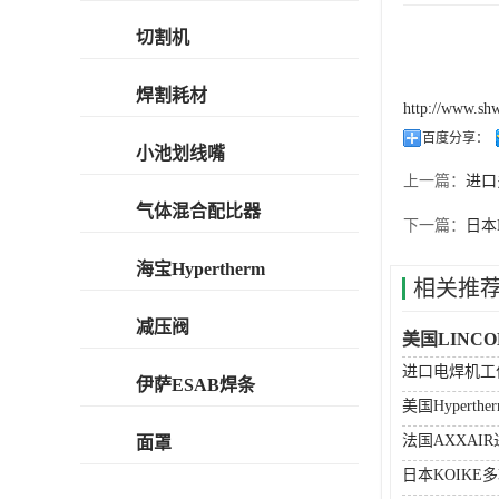
切割机
焊割耗材
http://www.sh
百度分享：
小池划线嘴
上一篇：
进口
气体混合配比器
下一篇：
日本
海宝Hypertherm
相关推
减压阀
美国LINC
进口电焊机工
伊萨ESAB焊条
美国Hyperth
法国AXXAI
面罩
日本KOIKE