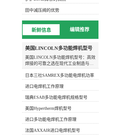
效率。 总的来说，KOIKE小池划
线嘴是一种由日本KOIKE公司生产的
田中减压阀的优势
切割设备配件，具有高精度的切割效
果、耐用性和稳定性。它广泛应用于
金属加工、焊接、造船等行业，用于
编辑推荐
新鲜信息
切割和划线工作。KOIKE小池划线嘴
的特点包括高精度的切割效果、耐用
性和稳定性，易于更换和调整。它的
美国LINCOLN多功能焊机型号
应用范围涵盖金属加工、焊接、造船
等领域，能够提高工作效率和精度。
美国LINCOLN多功能焊机型号：高效
焊接的可靠之选在现代工业制造与结
构施工领域，焊接质量直接关系到产
日本三社SAMREX多功能电焊机功率
品的安全性与使用寿命。随着材料科
学的进步和工艺要求的提升，传统单
进口电焊机工作原理
一功能的焊接设备已难以满足复杂工
况的需求。作为深耕进口焊割设备领
瑞典ESAB多功能电焊机规格型号
域多年的专业服务商，上海五孚实业
有限公司深刻理解行业痛点，始终致
美国Hypertherm焊机型号
力于将全球领先的焊接技术与设备引
入国内生产一线。在众多国际品牌
进口多功能电焊机工作原理
中，美国LINCOLN（林肯）电气的多
法国AXXAIR进口电焊机型号
功能焊机凭借其卓越的稳定性、强大
的工艺适配能力以及智能化操作体