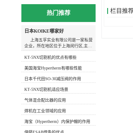
栏目推
热门推荐
日本KOIKE哪家好
上海五孚实业有限公司是一家私营
企业，所在地区位于上海闵行区,主营
产品或服务为焊割设备。我们以诚
KT-5NX切割机的优点有哪些
信、实力和质量获得业界的高度认
可，坚持以客户为核心，“质量到位、
美国海宝Hypertherm有哪些性能
服务*”的经营理念为广大客户提供*的
服务。欢迎各界朋友莅临上海五孚实
日本千代田SO-30减压阀的作用
业有限公司参观、指导和业务洽谈。
KOIKE小池划线嘴的应用广泛。在
KT-5NX切割机适应场景
金属加工行业中，它常用于切割和划
线金属材料，如钢板、铝板、不锈钢
气体混合配比器的应用
等。在焊接行业中，KOIKE小池划线
焊机在工业领域的应用
嘴可以用于焊接前的准备工作，如划
线和切割焊缝。在造船行业中，
海宝（Hypertherm）内保护帽的作用
KOIKE小池划线嘴可以用于划线和切
割船体结构，提高造船工作的精度和
伊萨ESAB焊条的优点