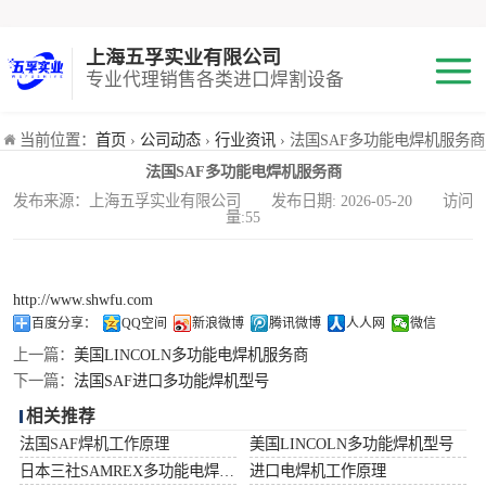
上海五孚实业有限公司
专业代理销售各类进口焊割设备
焊机
当前位置：
首页
›
公司动态
›
行业资讯
› 法国SAF多功能电焊机服务商
法国SAF多功能电焊机服务商
切割机
发布来源：上海五孚实业有限公司 发布日期: 2026-05-20 访问
量:55
焊割耗材
小池划线嘴
http://www.shwfu.com
百度分享：
QQ空间
新浪微博
腾讯微博
人人网
微信
气体混合配比器
上一篇：
美国LINCOLN多功能电焊机服务商
下一篇：
法国SAF进口多功能焊机型号
海宝Hypertherm
相关推荐
法国SAF焊机工作原理
美国LINCOLN多功能焊机型号
减压阀
日本三社SAMREX多功能电焊机功率
进口电焊机工作原理