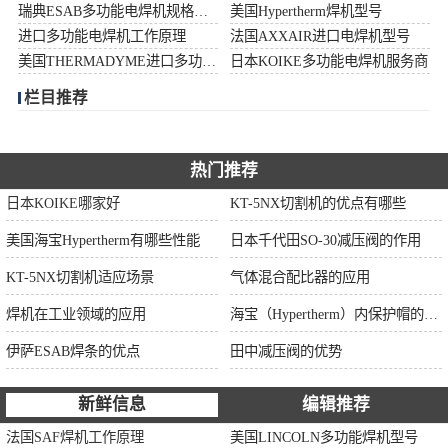
瑞典ESAB多功能电焊机规格型号
美国Hypertherm焊机型号
伊萨ESAB焊条
进口多功能电焊机工作原理
法国AXXAIR进口电焊机型号
美国THERMADYME进口多功能焊机功率
日本KOIKE多功能电焊机服务商
面罩
栏目推荐
热门推荐
日本KOIKE哪家好
KT-5NX切割机的优点有哪些
美国海宝Hypertherm有哪些性能
日本千代田SO-30减压阀的作用
KT-5NX切割机适应场景
气体混合配比器的应用
焊机在工业领域的应用
海宝（Hypertherm）内保护帽的作用
伊萨ESAB焊条的优点
田中减压阀的优势
新鲜信息
编辑推荐
法国SAF焊机工作原理
美国LINCOLN多功能焊机型号