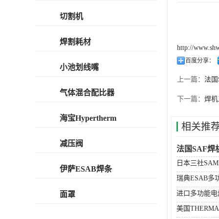
切割机
焊割耗材
http://www.sh
百度分享：
小池划线嘴
上一篇：
法国
气体混合配比器
下一篇：
焊机
海宝Hypertherm
相关推
减压阀
法国SAF焊
日本三社SA
伊萨ESAB焊条
瑞典ESAB
进口多功能电
面罩
美国THERM