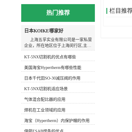
栏目推
热门推荐
日本KOIKE哪家好
上海五孚实业有限公司是一家私营
企业，所在地区位于上海闵行区,主营
产品或服务为焊割设备。我们以诚
KT-5NX切割机的优点有哪些
信、实力和质量获得业界的高度认
可，坚持以客户为核心，“质量到位、
美国海宝Hypertherm有哪些性能
服务*”的经营理念为广大客户提供*的
服务。欢迎各界朋友莅临上海五孚实
日本千代田SO-30减压阀的作用
业有限公司参观、指导和业务洽谈。
KOIKE小池划线嘴的应用广泛。在
KT-5NX切割机适应场景
金属加工行业中，它常用于切割和划
线金属材料，如钢板、铝板、不锈钢
气体混合配比器的应用
等。在焊接行业中，KOIKE小池划线
焊机在工业领域的应用
嘴可以用于焊接前的准备工作，如划
线和切割焊缝。在造船行业中，
海宝（Hypertherm）内保护帽的作用
KOIKE小池划线嘴可以用于划线和切
割船体结构，提高造船工作的精度和
伊萨ESAB焊条的优点