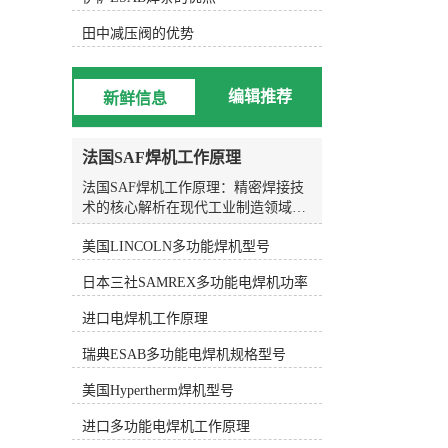
效率。 总的来说，KOIKE小池划
线嘴是一种由日本KOIKE公司生产的
田中减压阀的优势
切割设备配件，具有高精度的切割效
果、耐用性和稳定性。它广泛应用于
金属加工、焊接、造船等行业，用于
编辑推荐
新鲜信息
切割和划线工作。KOIKE小池划线嘴
的特点包括高精度的切割效果、耐用
性和稳定性，易于更换和调整。它的
法国SAF焊机工作原理
应用范围涵盖金属加工、焊接、造船
等领域，能够提高工作效率和精度。
法国SAF焊机工作原理：精密焊接技
术的核心解析在现代工业制造领域，
焊接技术作为材料连接的关键工艺，
美国LINCOLN多功能焊机型号
其质量直接决定了结构件的安全性与
使用寿命。作为全球焊接设备领域的
日本三社SAMREX多功能电焊机功率
知名品牌，法国SAF焊机凭借其稳定
的性能与先进的技术，在船舶制造、
进口电焊机工作原理
管道工程、压力容器及重型机械等行
业中得到了广泛应用。理解SAF焊机
瑞典ESAB多功能电焊机规格型号
的工作原理，不仅有助于操作人员更
好地发挥设备性能，也能为企业在工
美国Hypertherm焊机型号
艺选型与质量控制方面提供科学依
进口多功能电焊机工作原理
据。SAF焊机涵盖多种焊接模式，其
中较具代表性的是熔化极气体保护焊