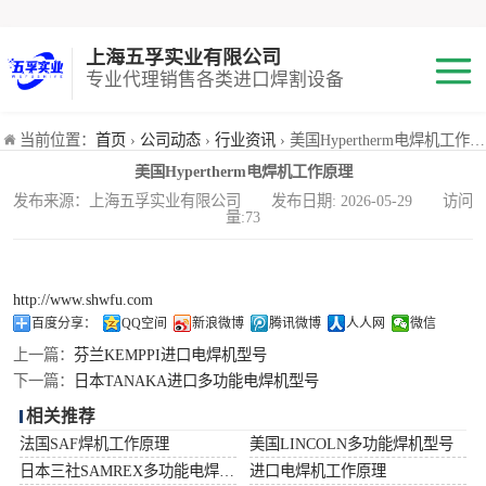
上海五孚实业有限公司
专业代理销售各类进口焊割设备
焊机
当前位置：
首页
›
公司动态
›
行业资讯
› 美国Hypertherm电焊机工作原理
美国Hypertherm电焊机工作原理
切割机
发布来源：上海五孚实业有限公司 发布日期: 2026-05-29 访问
量:73
焊割耗材
小池划线嘴
http://www.shwfu.com
百度分享：
QQ空间
新浪微博
腾讯微博
人人网
微信
气体混合配比器
上一篇：
芬兰KEMPPI进口电焊机型号
下一篇：
日本TANAKA进口多功能电焊机型号
海宝Hypertherm
相关推荐
法国SAF焊机工作原理
美国LINCOLN多功能焊机型号
减压阀
日本三社SAMREX多功能电焊机功率
进口电焊机工作原理