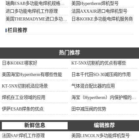
瑞典ESAB多功能电焊机规格型号
美国Hypertherm焊机型号
伊萨ESAB焊条
进口多功能电焊机工作原理
法国AXXAIR进口电焊机型号
美国THERMADYME进口多功能焊机功率
日本KOIKE多功能电焊机服务商
面罩
栏目推荐
热门推荐
日本KOIKE哪家好
KT-5NX切割机的优点有哪些
美国海宝Hypertherm有哪些性能
日本千代田SO-30减压阀的作用
KT-5NX切割机适应场景
气体混合配比器的应用
焊机在工业领域的应用
海宝（Hypertherm）内保护帽的作用
伊萨ESAB焊条的优点
田中减压阀的优势
新鲜信息
编辑推荐
法国SAF焊机工作原理
美国LINCOLN多功能焊机型号