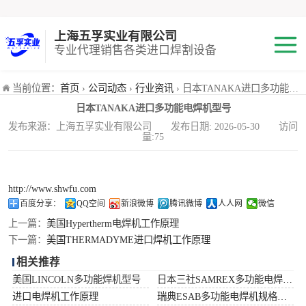
上海五孚实业有限公司
专业代理销售各类进口焊割设备
焊机
当前位置：
首页
›
公司动态
›
行业资讯
› 日本TANAKA进口多功能电焊机型号
日本TANAKA进口多功能电焊机型号
切割机
发布来源：上海五孚实业有限公司 发布日期: 2026-05-30 访问
量:75
焊割耗材
小池划线嘴
http://www.shwfu.com
百度分享：
QQ空间
新浪微博
腾讯微博
人人网
微信
气体混合配比器
上一篇：
美国Hypertherm电焊机工作原理
下一篇：
美国THERMADYME进口焊机工作原理
海宝Hypertherm
相关推荐
美国LINCOLN多功能焊机型号
日本三社SAMREX多功能电焊机功率
减压阀
进口电焊机工作原理
瑞典ESAB多功能电焊机规格型号