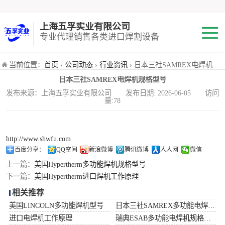
上海五孚实业有限公司
专业代理销售各类进口焊割设备
焊机
当前位置：
首页
›
公司动态
›
行业资讯
› 日本三社SAMREX电焊机规格型号
日本三社SAMREX电焊机规格型号
切割机
发布来源：上海五孚实业有限公司 发布日期: 2026-06-05 访问
量:78
焊割耗材
小池划线嘴
http://www.shwfu.com
百度分享：
QQ空间
新浪微博
腾讯微博
人人网
微信
气体混合配比器
上一篇：
美国Hypertherm多功能焊机规格型号
下一篇：
美国Hypertherm进口焊机工作原理
海宝Hypertherm
相关推荐
美国LINCOLN多功能焊机型号
日本三社SAMREX多功能电焊机功率
减压阀
进口电焊机工作原理
瑞典ESAB多功能电焊机规格型号