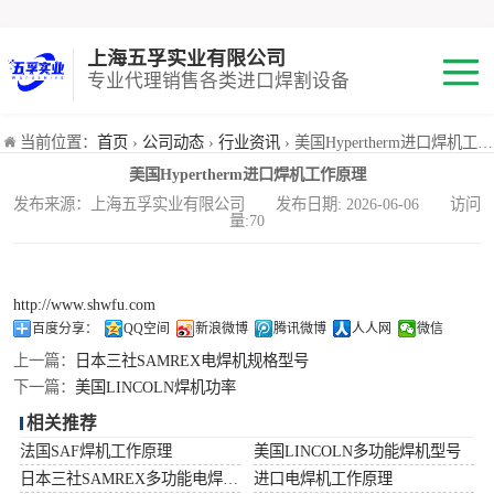
上海五孚实业有限公司
专业代理销售各类进口焊割设备
焊机
当前位置：
首页
›
公司动态
›
行业资讯
› 美国Hypertherm进口焊机工作原理
美国Hypertherm进口焊机工作原理
切割机
发布来源：上海五孚实业有限公司 发布日期: 2026-06-06 访问
量:70
焊割耗材
小池划线嘴
http://www.shwfu.com
百度分享：
QQ空间
新浪微博
腾讯微博
人人网
微信
气体混合配比器
上一篇：
日本三社SAMREX电焊机规格型号
下一篇：
美国LINCOLN焊机功率
海宝Hypertherm
相关推荐
法国SAF焊机工作原理
美国LINCOLN多功能焊机型号
减压阀
日本三社SAMREX多功能电焊机功率
进口电焊机工作原理