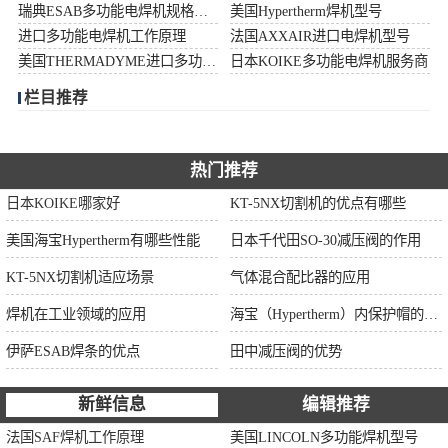
瑞典ESAB多功能电焊机规格型号
美国Hypertherm焊机型号
伊萨ESAB焊条
进口多功能电焊机工作原理
法国AXXAIR进口电焊机型号
美国THERMADYME进口多功能焊机功率
日本KOIKE多功能电焊机服务商
面罩
栏目推荐
热门推荐
日本KOIKE哪家好
KT-5NX切割机的优点有哪些
美国海宝Hypertherm有哪些性能
日本千代田SO-30减压阀的作用
KT-5NX切割机适应场景
气体混合配比器的应用
焊机在工业领域的应用
海宝（Hypertherm）内保护帽的作用
伊萨ESAB焊条的优点
田中减压阀的优势
新鲜信息
编辑推荐
法国SAF焊机工作原理
美国LINCOLN多功能焊机型号