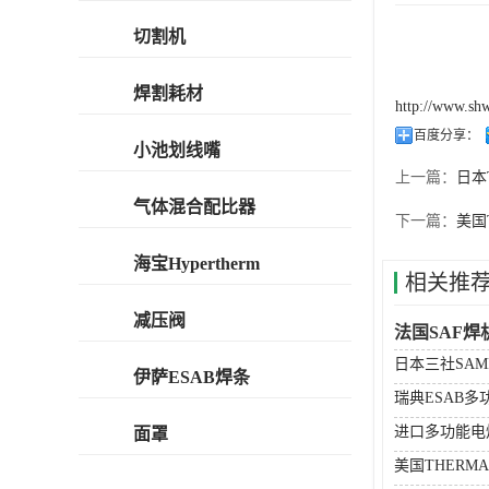
切割机
焊割耗材
http://www.sh
百度分享：
小池划线嘴
上一篇：
日本
气体混合配比器
下一篇：
美国
海宝Hypertherm
相关推
减压阀
法国SAF焊
日本三社SA
伊萨ESAB焊条
瑞典ESAB
进口多功能电
面罩
美国THERM