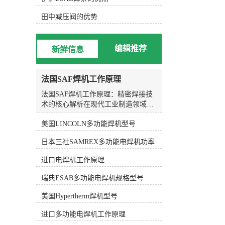
效率。 总的来说，KOIKE小池划
线嘴是一种由日本KOIKE公司生产的
田中减压阀的优势
切割设备配件，具有高精度的切割效
果、耐用性和稳定性。它广泛应用于
金属加工、焊接、造船等行业，用于
编辑推荐
新鲜信息
切割和划线工作。KOIKE小池划线嘴
的特点包括高精度的切割效果、耐用
性和稳定性，易于更换和调整。它的
法国SAF焊机工作原理
应用范围涵盖金属加工、焊接、造船
等领域，能够提高工作效率和精度。
法国SAF焊机工作原理：精密焊接技
术的核心解析在现代工业制造领域，
焊接技术作为材料连接的关键工艺，
美国LINCOLN多功能焊机型号
其质量直接决定了结构件的安全性与
使用寿命。作为全球焊接设备领域的
日本三社SAMREX多功能电焊机功率
知名品牌，法国SAF焊机凭借其稳定
的性能与先进的技术，在船舶制造、
进口电焊机工作原理
管道工程、压力容器及重型机械等行
业中得到了广泛应用。理解SAF焊机
瑞典ESAB多功能电焊机规格型号
的工作原理，不仅有助于操作人员更
好地发挥设备性能，也能为企业在工
美国Hypertherm焊机型号
艺选型与质量控制方面提供科学依
进口多功能电焊机工作原理
据。SAF焊机涵盖多种焊接模式，其
中较具代表性的是熔化极气体保护焊