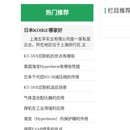
栏目推
热门推荐
日本KOIKE哪家好
上海五孚实业有限公司是一家私营
企业，所在地区位于上海闵行区,主营
产品或服务为焊割设备。我们以诚
KT-5NX切割机的优点有哪些
信、实力和质量获得业界的高度认
可，坚持以客户为核心，“质量到位、
美国海宝Hypertherm有哪些性能
服务*”的经营理念为广大客户提供*的
服务。欢迎各界朋友莅临上海五孚实
日本千代田SO-30减压阀的作用
业有限公司参观、指导和业务洽谈。
KOIKE小池划线嘴的应用广泛。在
KT-5NX切割机适应场景
金属加工行业中，它常用于切割和划
线金属材料，如钢板、铝板、不锈钢
气体混合配比器的应用
等。在焊接行业中，KOIKE小池划线
焊机在工业领域的应用
嘴可以用于焊接前的准备工作，如划
线和切割焊缝。在造船行业中，
海宝（Hypertherm）内保护帽的作用
KOIKE小池划线嘴可以用于划线和切
割船体结构，提高造船工作的精度和
伊萨ESAB焊条的优点