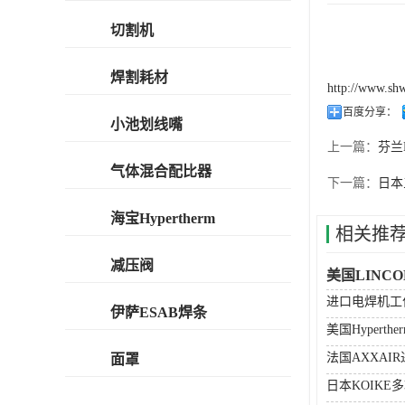
切割机
焊割耗材
http://www.sh
百度分享：
小池划线嘴
上一篇：
芬兰
气体混合配比器
下一篇：
日本
海宝Hypertherm
相关推
减压阀
美国LINC
进口电焊机工
伊萨ESAB焊条
美国Hyperth
法国AXXAI
面罩
日本KOIKE