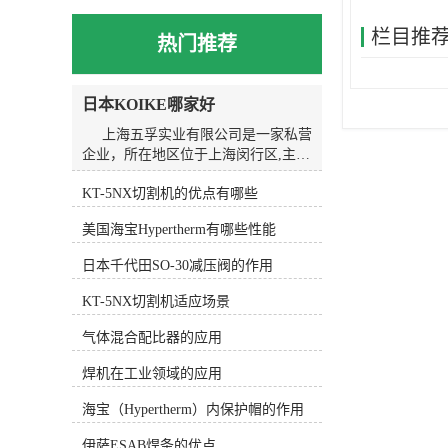
栏目推
热门推荐
日本KOIKE哪家好
上海五孚实业有限公司是一家私营
企业，所在地区位于上海闵行区,主营
产品或服务为焊割设备。我们以诚
KT-5NX切割机的优点有哪些
信、实力和质量获得业界的高度认
可，坚持以客户为核心，“质量到位、
美国海宝Hypertherm有哪些性能
服务*”的经营理念为广大客户提供*的
服务。欢迎各界朋友莅临上海五孚实
日本千代田SO-30减压阀的作用
业有限公司参观、指导和业务洽谈。
KOIKE小池划线嘴的应用广泛。在
KT-5NX切割机适应场景
金属加工行业中，它常用于切割和划
线金属材料，如钢板、铝板、不锈钢
气体混合配比器的应用
等。在焊接行业中，KOIKE小池划线
焊机在工业领域的应用
嘴可以用于焊接前的准备工作，如划
线和切割焊缝。在造船行业中，
海宝（Hypertherm）内保护帽的作用
KOIKE小池划线嘴可以用于划线和切
割船体结构，提高造船工作的精度和
伊萨ESAB焊条的优点