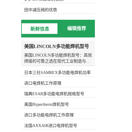
效率。 总的来说，KOIKE小池划
线嘴是一种由日本KOIKE公司生产的
田中减压阀的优势
切割设备配件，具有高精度的切割效
果、耐用性和稳定性。它广泛应用于
金属加工、焊接、造船等行业，用于
编辑推荐
新鲜信息
切割和划线工作。KOIKE小池划线嘴
的特点包括高精度的切割效果、耐用
性和稳定性，易于更换和调整。它的
美国LINCOLN多功能焊机型号
应用范围涵盖金属加工、焊接、造船
等领域，能够提高工作效率和精度。
美国LINCOLN多功能焊机型号：高效
焊接的可靠之选在现代工业制造与结
构施工领域，焊接质量直接关系到产
日本三社SAMREX多功能电焊机功率
品的安全性与使用寿命。随着材料科
学的进步和工艺要求的提升，传统单
进口电焊机工作原理
一功能的焊接设备已难以满足复杂工
况的需求。作为深耕进口焊割设备领
瑞典ESAB多功能电焊机规格型号
域多年的专业服务商，上海五孚实业
有限公司深刻理解行业痛点，始终致
美国Hypertherm焊机型号
力于将全球领先的焊接技术与设备引
入国内生产一线。在众多国际品牌
进口多功能电焊机工作原理
中，美国LINCOLN（林肯）电气的多
法国AXXAIR进口电焊机型号
功能焊机凭借其卓越的稳定性、强大
的工艺适配能力以及智能化操作体